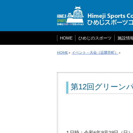
メ
ニ
ュ
ー
を
飛
ば
HOME
ひめじのスポーツ
施設情
す
HOME
»
イベント・大会（近隣市町）
»
第12回グリーン
1.日時：令和6年9月29日（日）