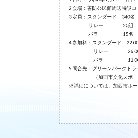
2.会場：善防公民館周辺特設コ
3.定員：スタンダード 340名
リレー 20組
パラ 15名
4.参加料：スタンダード 22,0
リレー 26,00
パラ 11,00
5.問合先：グリーンパークトラ
（加西市文化スポーツ課）TEL
※詳細については、加西市ホー