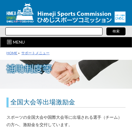
MENU
HOME
»
サポートメニュー
全国大会等出場激励金
スポーツの全国大会や国際大会等に出場される選手（チーム）
の方へ、激励金を交付しています。