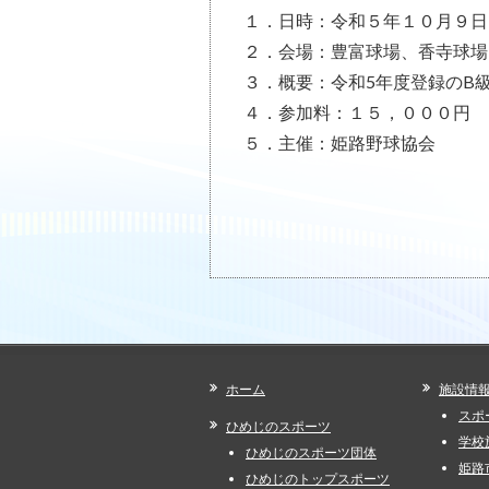
１．日時：令和５年１０月９日
２．会場：豊富球場、香寺球場
３．概要：令和5年度登録のB級
４．参加料：１５，０００円
５．主催：姫路野球協会
ホーム
施設情
スポ
ひめじのスポーツ
学校
ひめじのスポーツ団体
姫路
ひめじのトップスポーツ