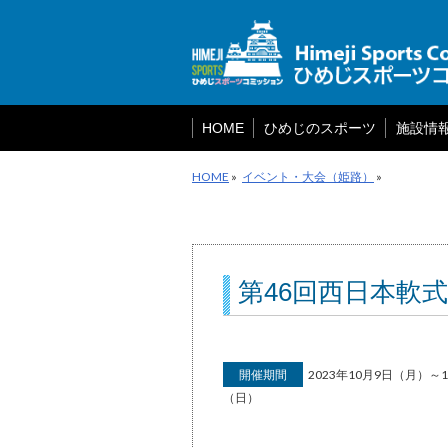
メ
ニ
ュ
ー
を
飛
ば
HOME
ひめじのスポーツ
施設情
す
HOME
»
イベント・大会（姫路）
»
第46回西日本軟
開催期間
2023年10月9日（月）～1
（日）