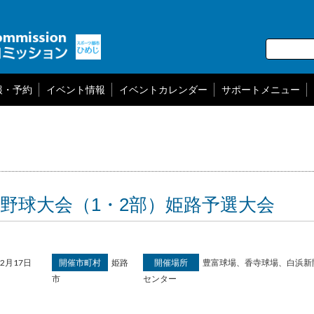
報・予約
イベント情報
イベントカレンダー
サポートメニュー
式野球大会（1・2部）姫路予選大会
2月17日
開催市町村
姫路
開催場所
豊富球場、香寺球場、白浜新
市
センター