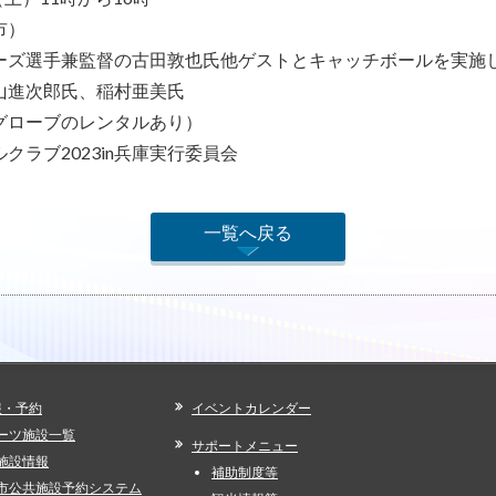
市）
ーズ選手兼監督の古田敦也氏他ゲストとキャッチボールを実施
山進次郎氏、稲村亜美氏
グローブのレンタルあり）
クラブ2023in兵庫実行委員会
一覧へ戻る
報・予約
イベントカレンダー
ーツ施設一覧
サポートメニュー
施設情報
補助制度等
市公共施設予約システム