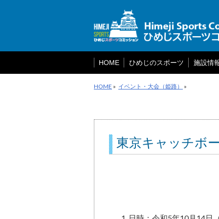
メ
ニ
ュ
ー
を
飛
ば
HOME
ひめじのスポーツ
施設情
す
HOME
»
イベント・大会（姫路）
»
東京キャッチボー
日時：令和5年10月14日