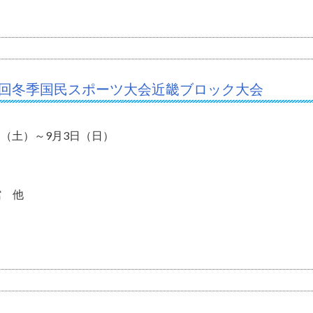
8回冬季国民スポーツ大会近畿ブロック大会
9日（土）～9月3日（日）
館 他