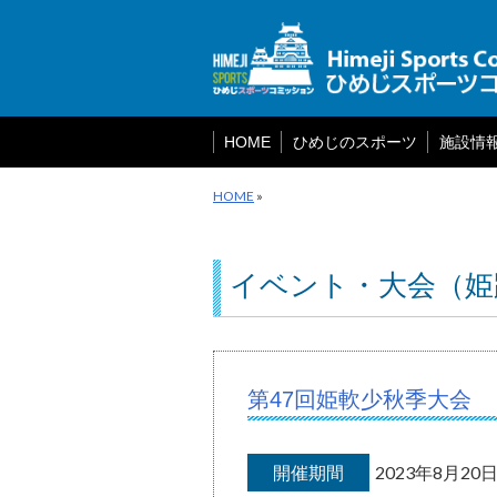
メ
ニ
ュ
ー
を
飛
ば
HOME
ひめじのスポーツ
施設情
す
HOME
»
イベント・大会（姫
第47回姫軟少秋季大会
開催期間
2023年8月2