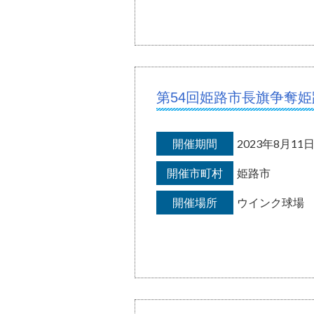
第54回姫路市長旗争奪
開催期間
2023年8月1
開催市町村
姫路市
開催場所
ウインク球場